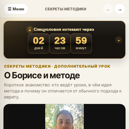
←
→
☰ Меню
СЕКРЕТЫ МЕТОДИКИ
⌛
Спецусловия истекают через
02
23
59
⌄
дней
часов
минут
СЕКРЕТЫ МЕТОДИКИ · ДОПОЛНИТЕЛЬНЫЙ УРОК
О Борисе и методе
Короткое знакомство: кто ведёт уроки, в чём идея
метода и почему он отличается от обычного подхода к
ивриту.